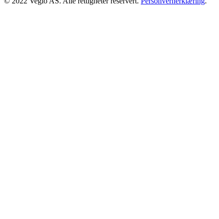
© 2022 Veglo AS. Alle rettigheter reservert.
Personvernerklæring
.