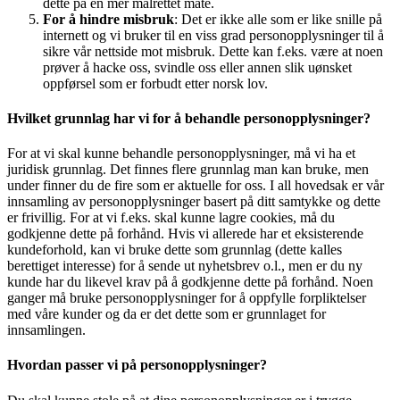
dette på en mer målrettet måte.
For å hindre misbruk
: Det er ikke alle som er like snille på
internett og vi bruker til en viss grad personopplysninger til å
sikre vår nettside mot misbruk. Dette kan f.eks. være at noen
prøver å hacke oss, svindle oss eller annen slik uønsket
oppførsel som er forbudt etter norsk lov.
Hvilket grunnlag har vi for å behandle personopplysninger?
For at vi skal kunne behandle personopplysninger, må vi ha et
juridisk grunnlag. Det finnes flere grunnlag man kan bruke, men
under finner du de fire som er aktuelle for oss. I all hovedsak er vår
innsamling av personopplysninger basert på ditt samtykke og dette
er frivillig. For at vi f.eks. skal kunne lagre cookies, må du
godkjenne dette på forhånd. Hvis vi allerede har et eksisterende
kundeforhold, kan vi bruke dette som grunnlag (dette kalles
berettiget interesse) for å sende ut nyhetsbrev o.l., men er du ny
kunde har du likevel krav på å godkjenne dette på forhånd. Noen
ganger må bruke personopplysninger for å oppfylle forpliktelser
med våre kunder og da er det dette som er grunnlaget for
innsamlingen.
Hvordan passer vi på personopplysninger?