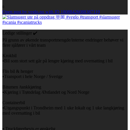
0
Open post by veglo.no with ID 18088426088387119
Ledige stillinger ✔️
På grunn av økende transportmengde/interne endringer behøver vi
flere sjåfører i vårt team
Krokbil
▪️Bil som stort sett går på lengre kjøring med overnatting i bil
Flis bil & henger
▪️Transport i hele Norge / Sverige
Bitumen /tankkjøring
▪️Kjøring i Trøndelag /Østlandet og Nord Norge
Containerbil
▪️Utgangspunkt i Trondheim med 1 uke lokalt og 1 uke langkjøring
med overnatting i bil
▪️ Truckførerbevis er ønskelig