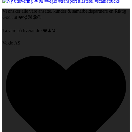
Vi ønsker alle våre ansatte, kunder & samarbeidspartnere en Riktig
God Jul ❤️🎅🏼🤶🏻
Ta vare på hverandre ❤️🎄💫
Veglo AS