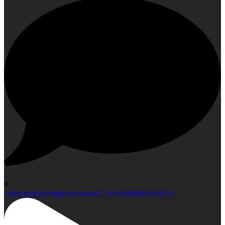
0
Open post by veglo.no with ID 18569980903054753