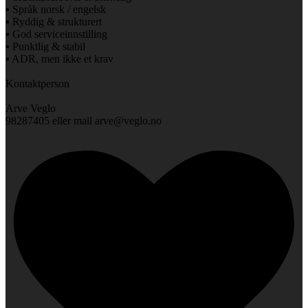
▪️ Språk norsk / engelsk
▪️ Ryddig & strukturert
▪️ God serviceinnstilling
▪️ Punktlig & stabil
▪️ ADR, men ikke et krav
Kontaktperson
Arve Veglo
98287405 eller mail arve@veglo.no