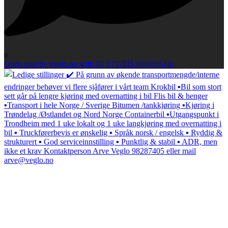
0
Open post by veglo.no with ID 17978113800036241