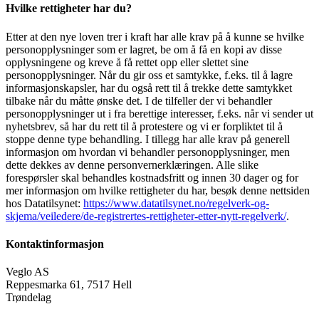
Hvilke rettigheter har du?
Etter at den nye loven trer i kraft har alle krav på å kunne se hvilke
personopplysninger som er lagret, be om å få en kopi av disse
opplysningene og kreve å få rettet opp eller slettet sine
personopplysninger. Når du gir oss et samtykke, f.eks. til å lagre
informasjonskapsler, har du også rett til å trekke dette samtykket
tilbake når du måtte ønske det. I de tilfeller der vi behandler
personopplysninger ut i fra berettige interesser, f.eks. når vi sender ut
nyhetsbrev, så har du rett til å protestere og vi er forpliktet til å
stoppe denne type behandling. I tillegg har alle krav på generell
informasjon om hvordan vi behandler personopplysninger, men
dette dekkes av denne personvernerklæringen. Alle slike
forespørsler skal behandles kostnadsfritt og innen 30 dager og for
mer informasjon om hvilke rettigheter du har, besøk denne nettsiden
hos Datatilsynet:
https://www.datatilsynet.no/regelverk-og-
skjema/veiledere/de-registrertes-rettigheter-etter-nytt-regelverk/
.
Kontaktinformasjon
Veglo AS
Reppesmarka 61, 7517 Hell
Trøndelag