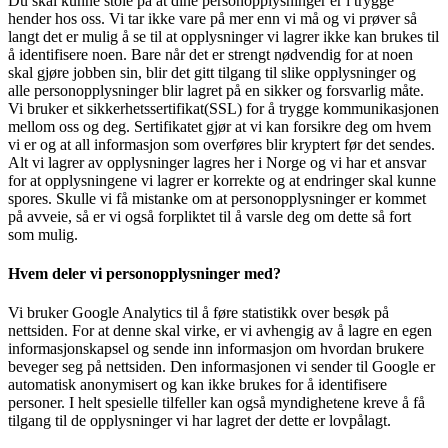
Du skal kunne stole på at dine personopplysninger er i trygge
hender hos oss. Vi tar ikke vare på mer enn vi må og vi prøver så
langt det er mulig å se til at opplysninger vi lagrer ikke kan brukes til
å identifisere noen. Bare når det er strengt nødvendig for at noen
skal gjøre jobben sin, blir det gitt tilgang til slike opplysninger og
alle personopplysninger blir lagret på en sikker og forsvarlig måte.
Vi bruker et sikkerhetssertifikat(SSL) for å trygge kommunikasjonen
mellom oss og deg. Sertifikatet gjør at vi kan forsikre deg om hvem
vi er og at all informasjon som overføres blir kryptert før det sendes.
Alt vi lagrer av opplysninger lagres her i Norge og vi har et ansvar
for at opplysningene vi lagrer er korrekte og at endringer skal kunne
spores. Skulle vi få mistanke om at personopplysninger er kommet
på avveie, så er vi også forpliktet til å varsle deg om dette så fort
som mulig.
Hvem deler vi personopplysninger med?
Vi bruker Google Analytics til å føre statistikk over besøk på
nettsiden. For at denne skal virke, er vi avhengig av å lagre en egen
informasjonskapsel og sende inn informasjon om hvordan brukere
beveger seg på nettsiden. Den informasjonen vi sender til Google er
automatisk anonymisert og kan ikke brukes for å identifisere
personer. I helt spesielle tilfeller kan også myndighetene kreve å få
tilgang til de opplysninger vi har lagret der dette er lovpålagt.