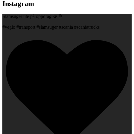
Instagram
Slamsuger ute på oppdrag 🫶🏼
#veglo #transport #slamsuger #scania #scaniatrucks