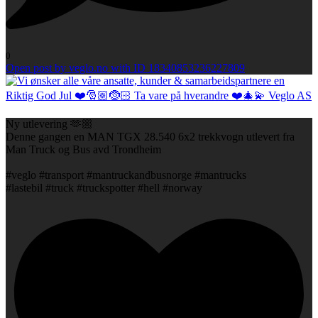
0
Open post by veglo.no with ID 18340853236227809
Ny utlevering 🫶🏼
Denne gangen en MAN TGX 28.540 6x2 trekkvogn utlevert fra
Man Truck og Bus avd Trondheim
#veglo #transport #mantruckandbusnorge #mantrucks
#lastebil #truck #truckspotter #hell #norway