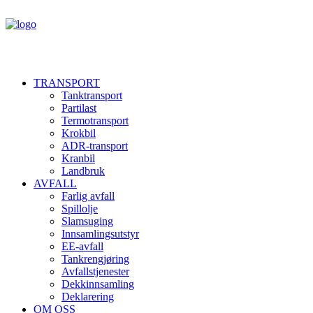
TRANSPORT
Tanktransport
Partilast
Termotransport
Krokbil
ADR-transport
Kranbil
Landbruk
AVFALL
Farlig avfall
Spillolje
Slamsuging
Innsamlingsutstyr
EE-avfall
Tankrengjøring
Avfallstjenester
Dekkinnsamling
Deklarering
OM OSS