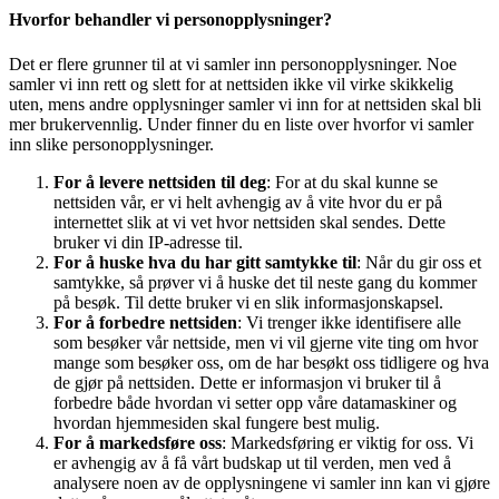
Hvorfor behandler vi personopplysninger?
Det er flere grunner til at vi samler inn personopplysninger. Noe
samler vi inn rett og slett for at nettsiden ikke vil virke skikkelig
uten, mens andre opplysninger samler vi inn for at nettsiden skal bli
mer brukervennlig. Under finner du en liste over hvorfor vi samler
inn slike personopplysninger.
For å levere nettsiden til deg
: For at du skal kunne se
nettsiden vår, er vi helt avhengig av å vite hvor du er på
internettet slik at vi vet hvor nettsiden skal sendes. Dette
bruker vi din IP-adresse til.
For å huske hva du har gitt samtykke til
: Når du gir oss et
samtykke, så prøver vi å huske det til neste gang du kommer
på besøk. Til dette bruker vi en slik informasjonskapsel.
For å forbedre nettsiden
: Vi trenger ikke identifisere alle
som besøker vår nettside, men vi vil gjerne vite ting om hvor
mange som besøker oss, om de har besøkt oss tidligere og hva
de gjør på nettsiden. Dette er informasjon vi bruker til å
forbedre både hvordan vi setter opp våre datamaskiner og
hvordan hjemmesiden skal fungere best mulig.
For å markedsføre oss
: Markedsføring er viktig for oss. Vi
er avhengig av å få vårt budskap ut til verden, men ved å
analysere noen av de opplysningene vi samler inn kan vi gjøre