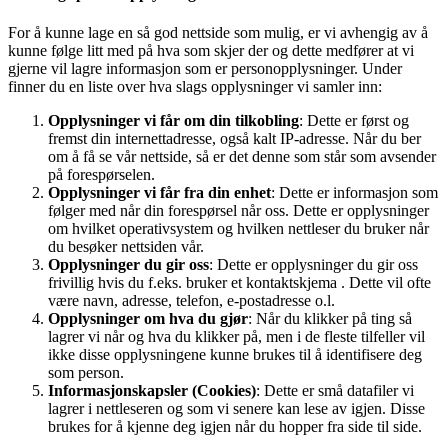
For å kunne lage en så god nettside som mulig, er vi avhengig av å
kunne følge litt med på hva som skjer der og dette medfører at vi
gjerne vil lagre informasjon som er personopplysninger. Under
finner du en liste over hva slags opplysninger vi samler inn:
Opplysninger vi får om din tilkobling
: Dette er først og
fremst din internettadresse, også kalt IP-adresse. Når du ber
om å få se vår nettside, så er det denne som står som avsender
på forespørselen.
Opplysninger vi får fra din enhet
: Dette er informasjon som
følger med når din forespørsel når oss. Dette er opplysninger
om hvilket operativsystem og hvilken nettleser du bruker når
du besøker nettsiden vår.
Opplysninger du gir oss
: Dette er opplysninger du gir oss
frivillig hvis du f.eks. bruker et kontaktskjema . Dette vil ofte
være navn, adresse, telefon, e-postadresse o.l.
Opplysninger om hva du gjør
: Når du klikker på ting så
lagrer vi når og hva du klikker på, men i de fleste tilfeller vil
ikke disse opplysningene kunne brukes til å identifisere deg
som person.
Informasjonskapsler (Cookies)
: Dette er små datafiler vi
lagrer i nettleseren og som vi senere kan lese av igjen. Disse
brukes for å kjenne deg igjen når du hopper fra side til side.