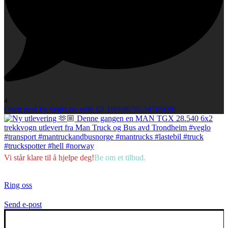
4
Open post by veglo.no with ID 18099676534705690
Vi
står
klare
til
å
hjelpe
deg!
Be
om
et
tilbud.
Ring oss
Send e-post