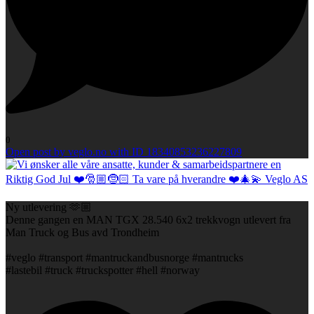
0
Open post by veglo.no with ID 18340853236227809
Ny utlevering 🫶🏼
Denne gangen en MAN TGX 28.540 6x2 trekkvogn utlevert fra
Man Truck og Bus avd Trondheim
#veglo #transport #mantruckandbusnorge #mantrucks
#lastebil #truck #truckspotter #hell #norway