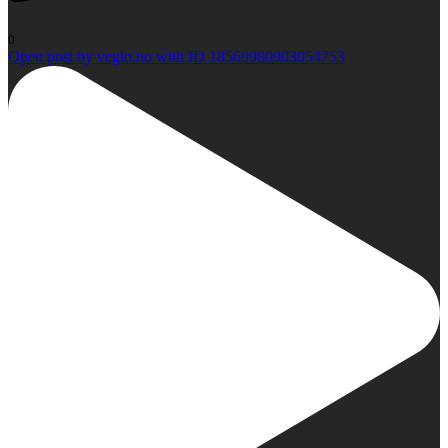
0
Open post by veglo.no with ID 18569980903054753