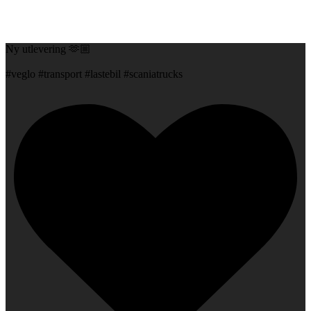
Ny utlevering 🫶🏼
#veglo #transport #lastebil #scaniatrucks