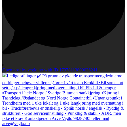
0
Open post by veglo.no with ID 17978113800036241