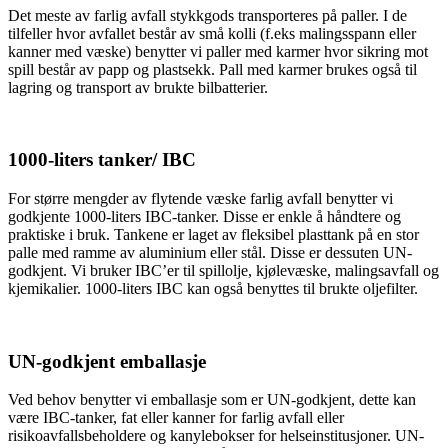
Det meste av farlig avfall stykkgods transporteres på paller. I de
tilfeller hvor avfallet består av små kolli (f.eks malingsspann eller
kanner med væske) benytter vi paller med karmer hvor sikring mot
spill består av papp og plastsekk. Pall med karmer brukes også til
lagring og transport av brukte bilbatterier.
1000-liters tanker/ IBC
For større mengder av flytende væske farlig avfall benytter vi
godkjente 1000-liters IBC-tanker. Disse er enkle å håndtere og
praktiske i bruk. Tankene er laget av fleksibel plasttank på en stor
palle med ramme av aluminium eller stål. Disse er dessuten UN-
godkjent. Vi bruker IBC’er til spillolje, kjølevæske, malingsavfall og
kjemikalier. 1000-liters IBC kan også benyttes til brukte oljefilter.
UN-godkjent emballasje
Ved behov benytter vi emballasje som er UN-godkjent, dette kan
være IBC-tanker, fat eller kanner for farlig avfall eller
risikoavfallsbeholdere og kanylebokser for helseinstitusjoner. UN-