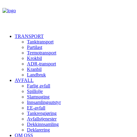
TRANSPORT
Tanktransport
Partilast
Termotransport
Krokbil
ADR-transport
Kranbil
Landbruk
AVFALL
Farlig avfall
Spillolje
Slamsuging
Innsamlingsutstyr
EE-avfall
Tankrengjøring
Avfallstjenester
Dekkinnsamling
Deklarering
OM OSS