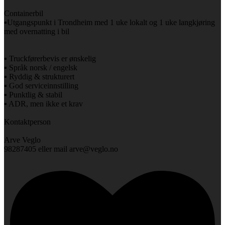
Containerbil
▪️Utgangspunkt i Trondheim med 1 uke lokalt og 1 uke langkjøring
med overnatting i bil
▪️ Truckførerbevis er ønskelig
▪️ Språk norsk / engelsk
▪️ Ryddig & strukturert
▪️ God serviceinnstilling
▪️ Punktlig & stabil
▪️ ADR, men ikke et krav
Kontaktperson
Arve Veglo
98287405 eller mail arve@veglo.no