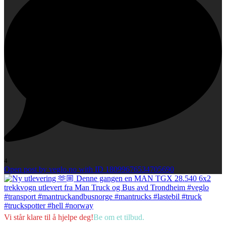
4
Open post by veglo.no with ID 18099676534705690
Vi
står
klare
til
å
hjelpe
deg!
Be
om
et
tilbud.