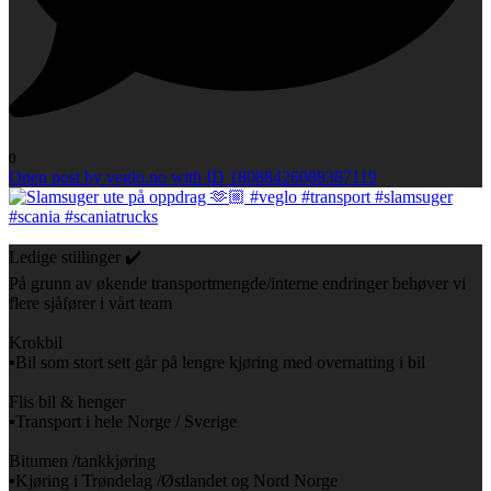
0
Open post by veglo.no with ID 18088426088387119
Ledige stillinger ✔️
På grunn av økende transportmengde/interne endringer behøver vi
flere sjåfører i vårt team
Krokbil
▪️Bil som stort sett går på lengre kjøring med overnatting i bil
Flis bil & henger
▪️Transport i hele Norge / Sverige
Bitumen /tankkjøring
▪️Kjøring i Trøndelag /Østlandet og Nord Norge