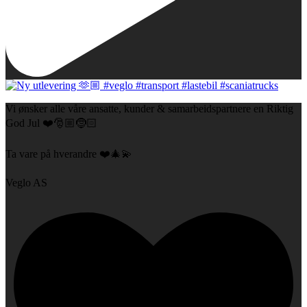
Vi ønsker alle våre ansatte, kunder & samarbeidspartnere en Riktig
God Jul ❤️🎅🏼🤶🏻
Ta vare på hverandre ❤️🎄💫
Veglo AS